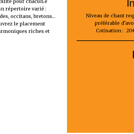
I
bilité pour chacun.e
n répertoire varié :
Niveau de chant req
des, occitans, bretons…
préférable d’avo
ouvrez le placement
Cotisation : 20
harmoniques riches et