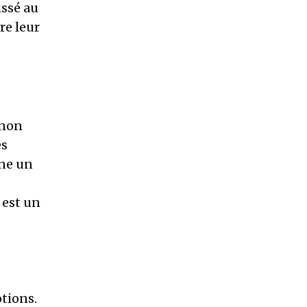
issé au
re leur
 non
es
nne un
 est un
tions.