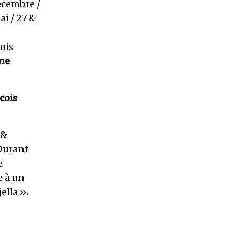
écembre /
ai / 27 &
çois
ne
cois
 &
 Durant
e
e à un
ella ».