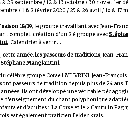
 & 29 septembre / 12 & 13 octobre / 30 nov et 1er d
embre / 1 & 2 février 2020 / 25 & 26 avril / 16 & 17 m
saison 18/19
, le groupe travaillant avec Jean-Fran
ant complet, création d’un 2 è groupe avec
Stépha
ini
.
Calendrier à venir …
ette année, les passeurs de traditions, Jean-Fran
t Stéphane Mangiantini.
u célèbre groupe Corse I MUVRINI, Jean-François
sont passeurs de tradition depuis plus de 24 ans.
 années, ils ont développé une véritable pédagogi
le d’enseignement du chant polyphonique adapté
nfants et d’adultes : La Corse et le « Cantu in Paghj
çois est également praticien Feldenkrais.