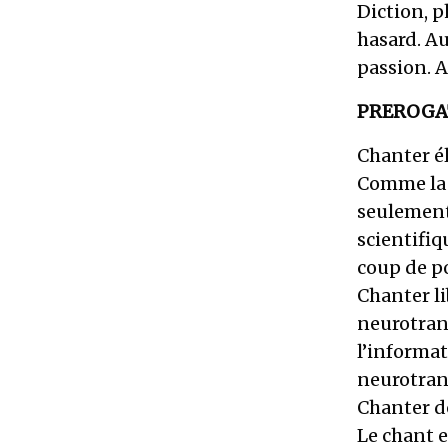
Diction, p
hasard. Au
passion. A
PREROGA
Chanter él
Comme la 
seulement 
scientifiq
coup de po
Chanter l
neurotran
l’informat
neurotran
Chanter d
Le chant 