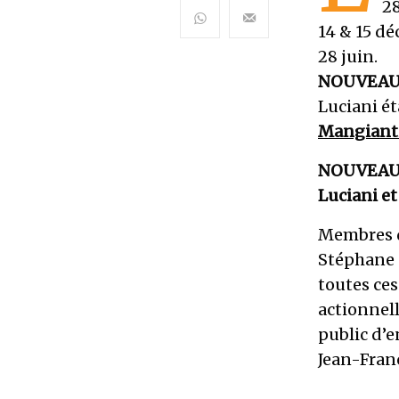
28
14 & 15 déc
28 juin.
NOUVEAU 
Luciani ét
Mangiant
NOUVEAU, c
Luciani e
Membres d
Stéphane 
toutes ces
actionnel
public d’e
Jean-Fran