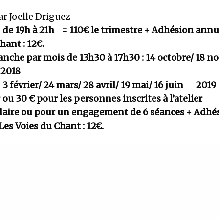
r Joelle Driguez
 de 19h à 21h = 110€ le trimestre + Adhésion annu
hant : 12€.
nche par mois de 13h30 à 17h30 : 14 octobre/ 18 n
 2018
/ 3 février/ 24 mars/ 28 avril/ 19 mai/ 16 juin 201
r ou 30 € pour les personnes inscrites à l’atelier
ire ou pour un engagement de 6 séances + Adhé
es Voies du Chant : 12€.
SCRIVEZ-VOUS À NOTRE NEWSLET