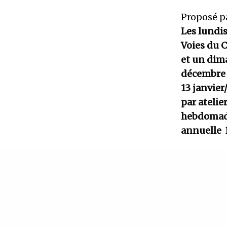
Proposé pa
Les lundis
Voies du C
et un dima
décembre
13 janvier
par atelie
hebdomada
annuelle L
IN