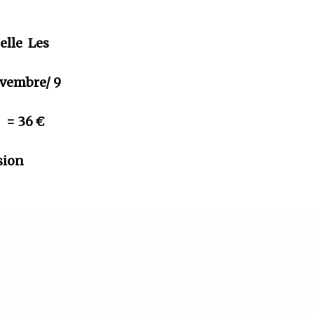
elle Les
ovembre/ 9
9 = 36 €
sion
TER