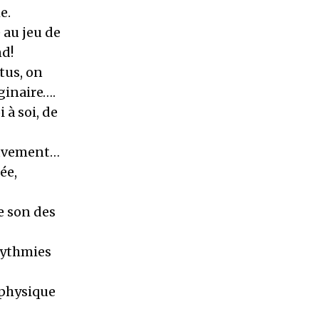
e.
 au jeu de
nd!
tus, on
ginaire….
 à soi, de
mouvement…
ée,
e son des
rythmies
 physique