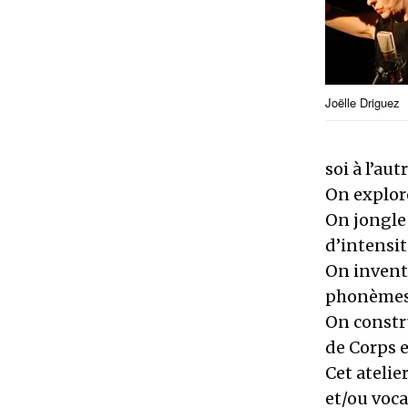
Joëlle Driguez
soi à l’aut
On explor
On jongle 
d’intensit
On invent
phonèmes,
On constr
de Corps e
Cet atelie
et/ou voca