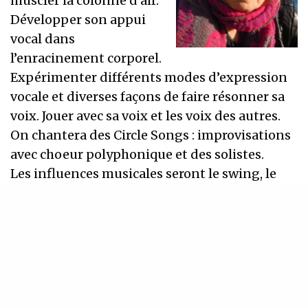
muscler la colonne d’air.
Développer son appui
vocal dans
l’enracinement corporel.
Expérimenter différents modes d’expression
vocale et diverses façons de faire résonner sa
voix. Jouer avec sa voix et les voix des autres.
On chantera des Circle Songs : improvisations
avec choeur polyphonique et des solistes.
Les influences musicales seront le swing, le
jazz, le doowop, le gospel, les musiques
anciennes, les musiques Africaines, Orientales
et Balkanes.
On fera également un ou deux chants
puissants en polyphonie, issus des musiques
du monde.