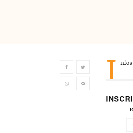
I
nfos
INSCR
R