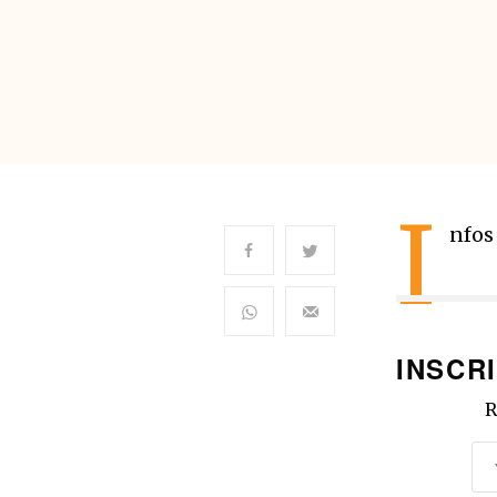
I
nfos
INSCR
R