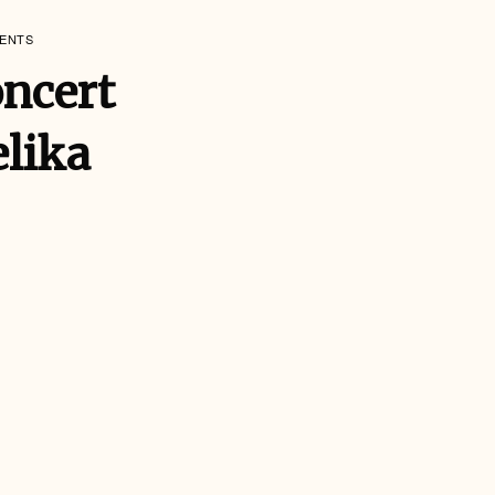
MENTS
oncert
elika