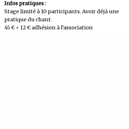
Infos pratiques :
Stage limité à 10 participants. Avoir déjà une
pratique du chant.
45 € + 12 € adhésion à l’association
Contact : 06.62.68.86.48. /
matafee@hotmail.fr
INSCRIVEZ-VOUS À NOTRE NEWSLETTER
Recevez régulièrement nos dernières actualités
SIGN UP
J'accepte de recevoir la newsletter