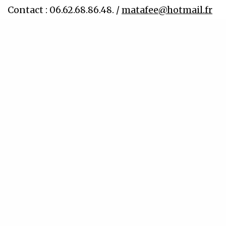
Contact : 06.62.68.86.48. /
matafee@hotmail.fr
INSCRIVEZ-VOUS À NOTRE NEWSLETTER
Recevez régulièrement nos dernières actualités
SIGN UP
J'accepte de recevoir la newsletter
WHAT'S YOUR REACTION?