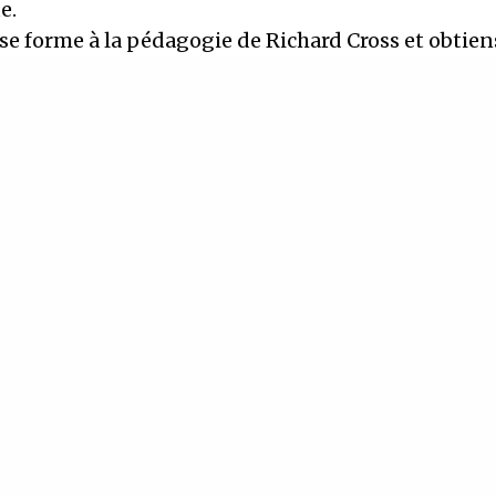
ue.
l se forme à la pédagogie de Richard Cross et obtie
re certification de formateur vocal.
l rencontre Martina A. Catella, auprès de qui il se 
eux ans en tant que chanteur
 et 2021, il se frotte également à la pédagogie d
usqu’à intégrer la première mouture de sa formati
de chant en novembre 2021, qui s’est conclue en 
r l’obtention d’une deuxième certification, en dir
le-là.
Nicolas Leguet souhaite se concentrer sur les dom
 mieux et qui l’intéressent le plus, à savoir le cha
ation individuelle.
colasleguet.fr/