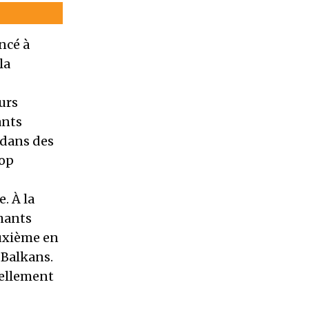
ncé à
la
urs
ants
 dans des
pop
. À la
chants
euxième en
s Balkans.
iellement