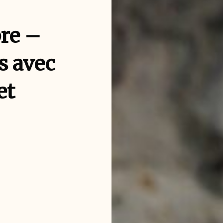
re –
s avec
et