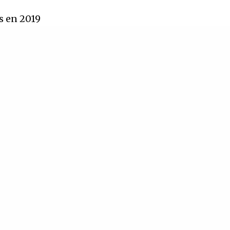
ns en 2019
forme
’Emmanuel
on longue
novembre
ection de
aines qu’il
nt géorgien