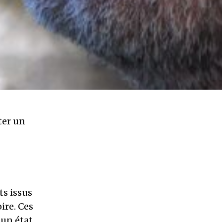
ter un
ts issus
ire. Ces
 un état