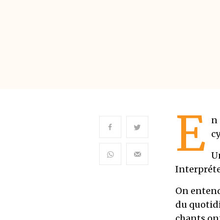
E
n 
cy
Un
Interpréte
On entend 
du quotid
chants ont