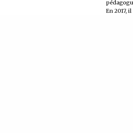
pédagog
En 2017, i
une premiè
En 2020, i
pendant d
Entre 2016
Pesnot, j
Passeurs 
dernier pa
choeur cel
A présent 
connais le
et la form
https://ni