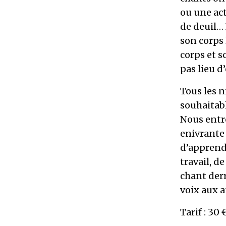
ou une act
de deuil… 
son corps 
corps et s
pas lieu d
Tous les 
souhaitabl
Nous entr
enivrante 
d’apprendr
travail, 
chant derr
voix aux a
Tarif : 30