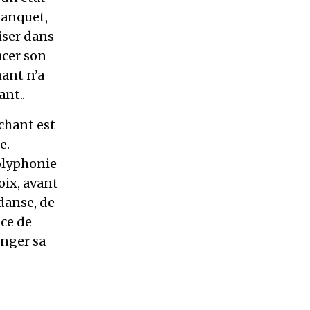
banquet,
iser dans
acer son
hant n’a
ant..
chant est
e.
olyphonie
oix, avant
danse, de
nce de
anger sa