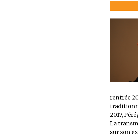
rentrée 2
traditionn
2017, Péré
La transmi
sur son ex