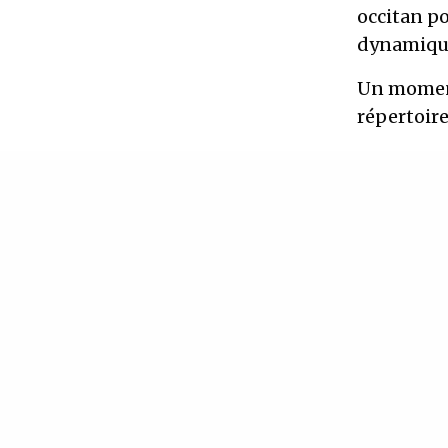
occitan po
dynamique 
Un moment 
répertoire
Les modali
à la Maiso
Maximum h
Repas part
Pour chant
perfection
voire lyriq
Tarif: 60 e