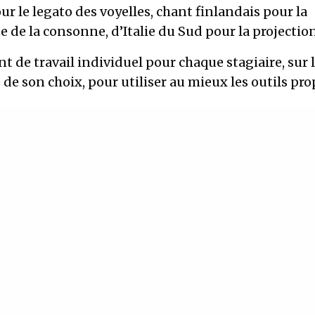
ur le legato des voyelles, chant finlandais pour la
de la consonne, d’Italie du Sud pour la projectio
de travail individuel pour chaque stagiaire, sur 
 de son choix, pour utiliser au mieux les outils pro
tés :
n du chant, 49, rue Chape à Marseille.
uit participants.
agé le midi.
eurs pratiquant le chant solo, ou choristes désireux
ner, en musique traditionnelle, du monde, chanson 
ue!!!
uros par jour, 120 euros pour les deux jours, éligible 