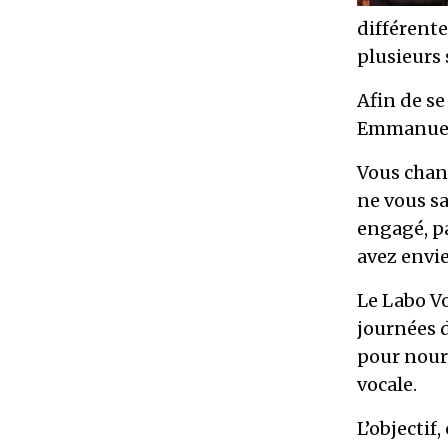
différent
plusieurs 
Afin de se
Emmanuel 
Vous chant
ne vous sa
engagé, pa
avez envie
Le Labo Vo
journées d
pour nourr
vocale.
L’objectif,