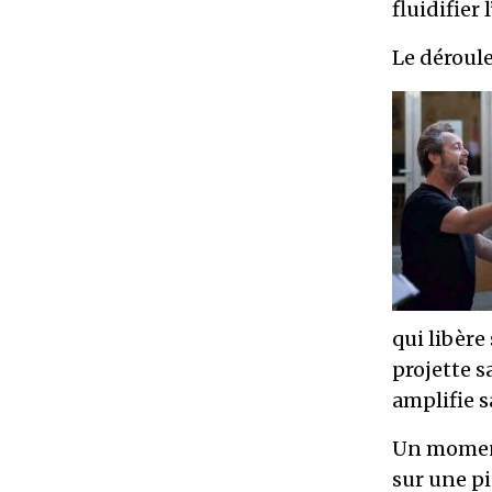
fluidifier
Le déroule
qui libère
projette s
amplifie 
Un moment
sur une pi