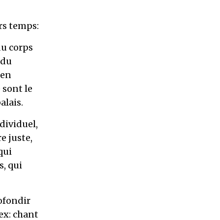
rs temps:
du corps
 du
 en
 sont le
alais.
ndividuel,
e juste,
qui
s, qui
ofondir
ex: chant