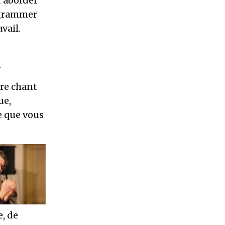
d’aborder
ogrammer
vail.
s
.
tre chant
ue,
e que vous
e, de