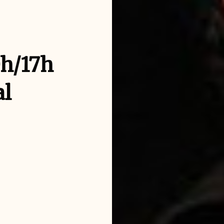
0h/17h
al