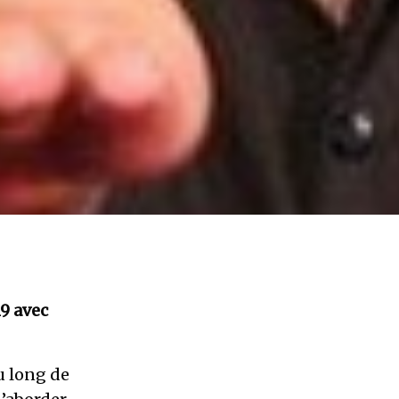
19
avec
u long de