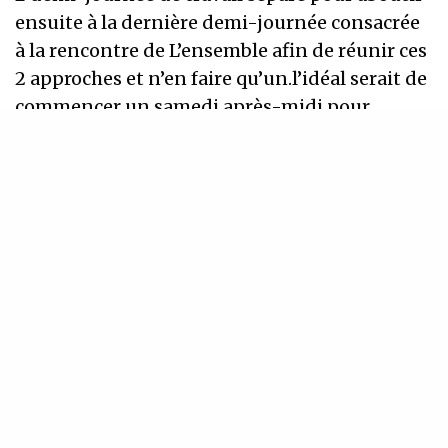
ensuite à la dernière demi-journée consacrée
à la rencontre de L’ensemble afin de réunir ces
2 approches et n’en faire qu’un.l’idéal serait de
commencer un samedi après-midi pour
conclure la rencontre le dimanche après-midi.
INSCRIVEZ-VOUS À NOTRE NEWSLETTER
Recevez régulièrement nos dernières actualités
SIGN UP
J'accepte de recevoir la newsletter