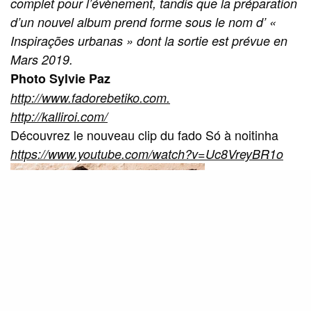
complet pour l’évènement, tandis que la préparation
d’un nouvel album prend forme sous le nom d’ «
Inspiraç
õ
es urbanas
» dont la sortie est prévue en
Mars 2019.
Photo Sylvie Paz
http://www.fadorebetiko.com.
http://kalliroi.com/
Découvrez le nouveau clip du fado Sό à noitinha
https://www.youtube.com/watch?v=Uc8VreyBR1o
/ chanteuse et pianiste. Elle
Kalliroi Raouzeou
porte l’héritage musical de son pays, la Grèce,