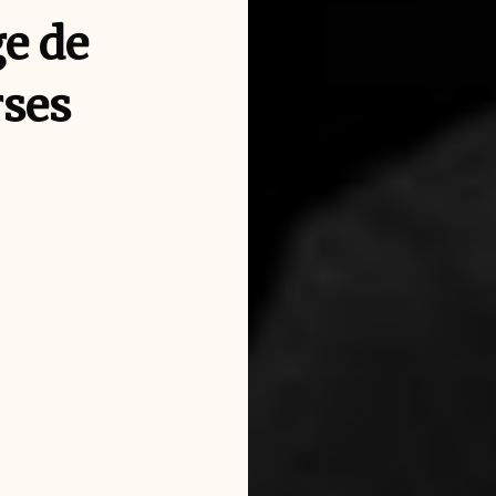
ge de
rses