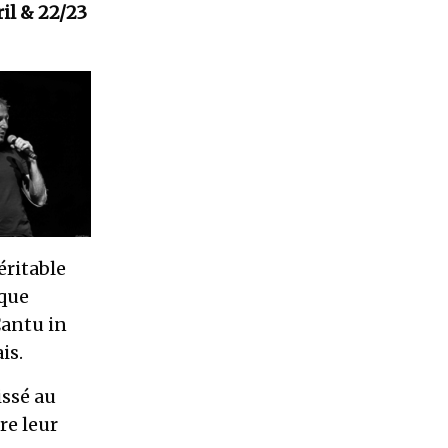
il & 22/23
éritable
que
Cantu in
is.
issé au
re leur