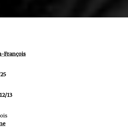
n-François
/25
12/13
çois
ne