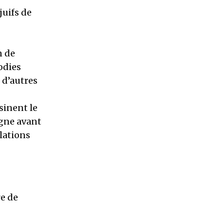
juifs de
n de
odies
 d’autres
sinent le
agne avant
ulations
e de