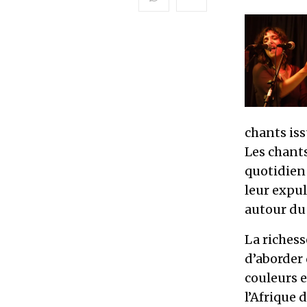
chants iss
Les chants
quotidien
leur expul
autour du
La riches
d’aborder
couleurs 
l’Afrique 