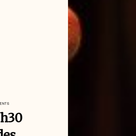
MENTS
7h30
des