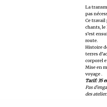
La transmi
pas nécess
Ce travail
chants, le
s’est ensu
route.
Histoire d
terres d’
corporel e
Mise en mo
voyage .
Tarif: 35 
Pas d’enga
des atelie
Infos et c