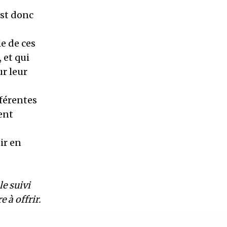
est donc
e de ces
 et qui
ur leur
fférentes
ent
ir en
le suivi
 à offrir.