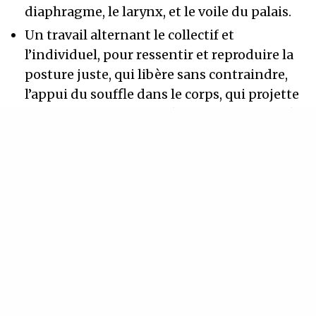
diaphragme, le larynx, et le voile du palais.
Un travail alternant le collectif et
l’individuel, pour ressentir et reproduire la
posture juste, qui libère sans contraindre,
l’appui du souffle dans le corps, qui projette
sans raidir, la mise en résonance des cavités
et des os, qui amplifie sans déguiser….
Un moment de répertoire collectif
polyphonique, pour approfondir sur une
pièce à chaque fois différente un aspect
technique ( ex: chant occitan pour le legato
des voyelles, chant finlandais pour la
dynamique de la consonne, d’Italie du Sud
pour la projection…)
Un moment de travail individuel pour