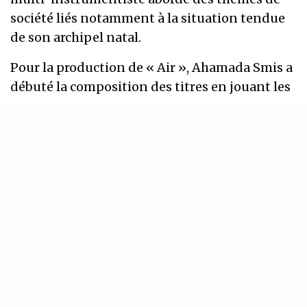
société liés notamment à la situation tendue
de son archipel natal.
Pour la production de « Air », Ahamada Smis a
débuté la composition des titres en jouant les
mélodies au dzenzé (harpe artisanale) et au
gabousse (luth) ainsi qu’avec d’autres
instruments traditionnels. Tous les rythmes
de danses traditionnelles ont été joués au
ngoma par le percussionniste comorien
Ibrahim Mfougoulié dans le studio Colombe
Records. Les lignes de guitare sont
interprétées par le guitariste Christophe
Isselée
Ahamada Smis
(dzenzé, gaboussi,