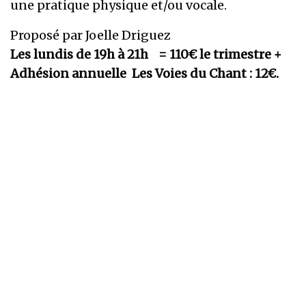
une pratique physique et/ou vocale.
Proposé par Joelle Driguez
Les lundis de 19h à 21h = 110€ le trimestre +
Adhésion annuelle Les Voies du Chant : 12€.
et un dimanche par mois de 13h30 à 17h30 : 14
octobre/ 18 novembre/ 9 décembre 2018
13 janvier/ 3 février/ 24 mars/ 28 avril/ 19 mai/
16 juin 2019 = 36 € par atelier ou 30 € pour
les personnes inscrites à l’atelier
hebdomadaire ou pour un engagement de 6
séances + Adhésion annuelle Les Voies du
Chant : 12€.
www.voixencorps.fr